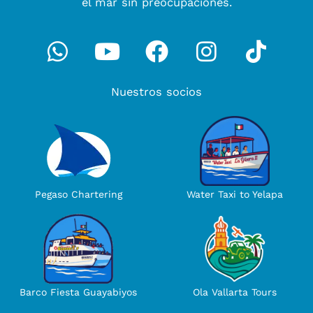
el mar sin preocupaciones.
Whatsapp
Youtube
Facebook
Instagra
Tikto
Nuestros socios
Water Taxi to Yelapa
Pegaso Chartering
Ola Vallarta Tours
Barco Fiesta Guayabiyos