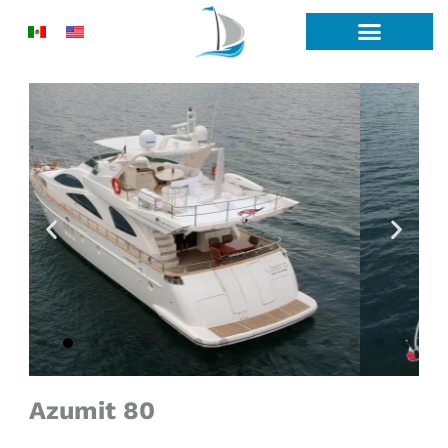
Ir
al
contenido
Azumit 80