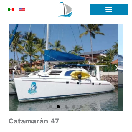
Ir
al
contenido
Catamarán 47