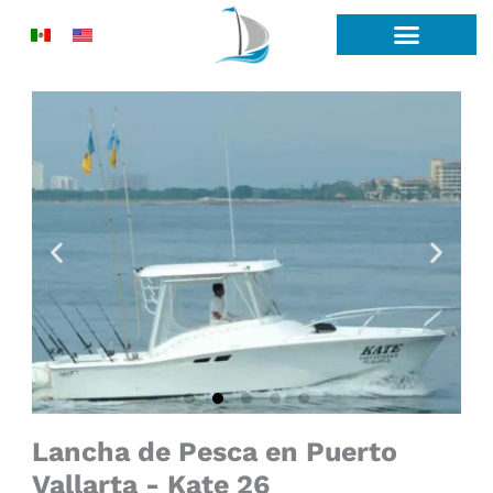
Ir
al
contenido
Lancha de Pesca en Puerto
Vallarta - Kate 26