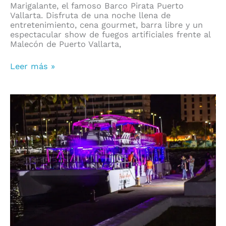
Marigalante, el famoso Barco Pirata Puerto
Vallarta. Disfruta de una noche llena de
entretenimiento, cena gourmet, barra libre y un
espectacular show de fuegos artificiales frente al
Malecón de Puerto Vallarta,
Leer más »
Neón
Party
Vallarta