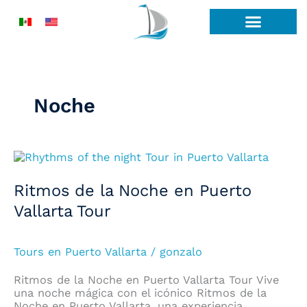
Ir
al
contenido
Noche
Ritmos
de
la
Ritmos de la Noche en Puerto
Noche
en
Vallarta​ Tour
Puerto
Vallarta​
Tour
Tours en Puerto Vallarta
/
gonzalo
Ritmos de la Noche en Puerto Vallarta​ Tour Vive
una noche mágica con el icónico Ritmos de la
Noche en Puerto Vallarta, una experiencia